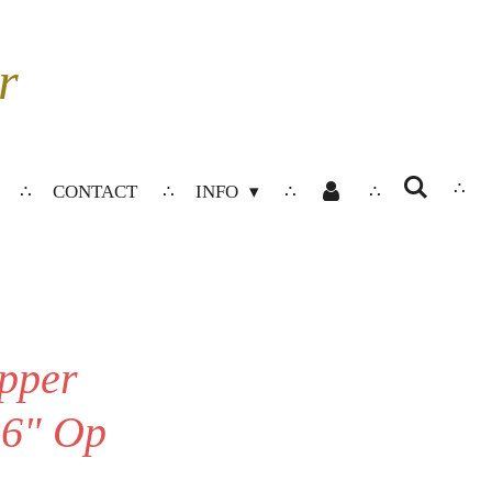
r
CONTACT
INFO
opper
6" Op