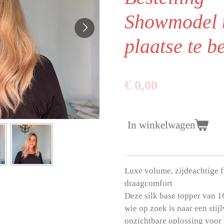
Showmodel 
plaatse te b
€ 0,00
In winkelwagen
Luxe volume, zijdeachtige f
draagcomfort
Deze silk base topper van 16
wie op zoek is naar een stij
onzichtbare oplossing voor 