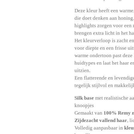
Deze kleur heeft een warme
die doet denken aan honing.
highlights zorgen voor een 
brengen extra licht in het ha
Het kleurverloop is zacht en
voor diepte en een frisse uit
warme ondertoon past deze k
huidtypes en laat het haar e
uitzien.
Een flatterende en levendige
tegelijk stijlvol en makkelij
Silk base
met realistische a
knoopjes
Gemaakt van
100% Remy m
Zijdezacht vallend haar
, l
Volledig aanpasbaar in
kleu