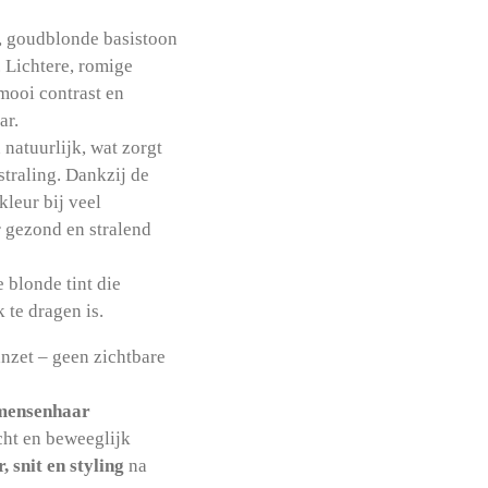
, goudblonde basistoon
 Lichtere, romige
mooi contrast en
ar.
 natuurlijk, wat zorgt
straling. Dankzij de
leur bij veel
r gezond en stralend
 blonde tint die
k te dragen is.
anzet – geen zichtbare
ensenhaar
icht en beweeglijk
r, snit en styling
na