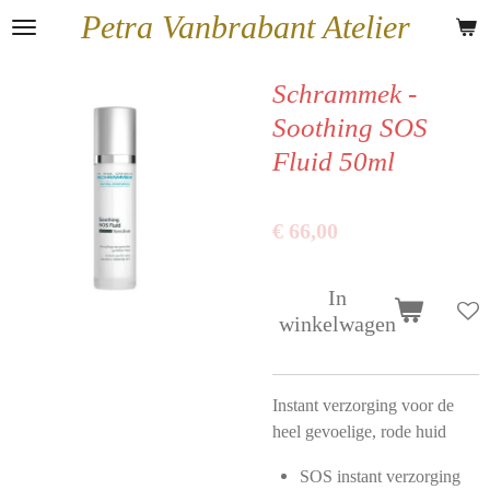
Petra Vanbrabant Atelier
Ga
direct
naar
Schrammek -
de
Soothing SOS
hoofdinhoud
Fluid 50ml
€ 66,00
In
winkelwagen
Instant verzorging voor de
heel gevoelige, rode huid
SOS instant verzorging