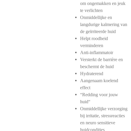
om ongemakken en jeuk
te verlichten
Onmiddellijke en
langdurige kalmering van
de geïrriteerde huid
Helpt roodheid
verminderen
Anti-inflammatoir
Versterkt de barrière en
beschermt de huid
Hydraterend
Aangenaam koelend
effect
“Redding voor jouw
huid“
Onmiddellijke verzorging
bij irritatie, stressreacties
en neuro sensitieve
huidcondities