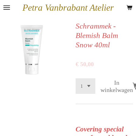
Petra Vanbrabant Atelier
Ga
direct
naar
Schrammek -
de
Blemish Balm
hoofdinhoud
Snow 40ml
€ 50,00
In
winkelwagen
Covering special